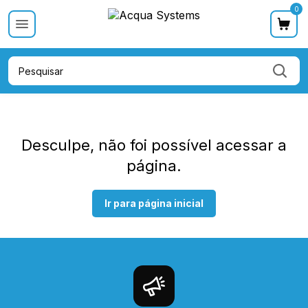
0
Categoria
Categoria
Categoria
Categoria
Cat
Desculpe, não foi possível acessar a
página.
Ir para página inicial