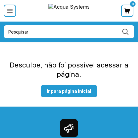
0
Categoria
Categoria
Categoria
Categoria
Cat
Desculpe, não foi possível acessar a
página.
Ir para página inicial