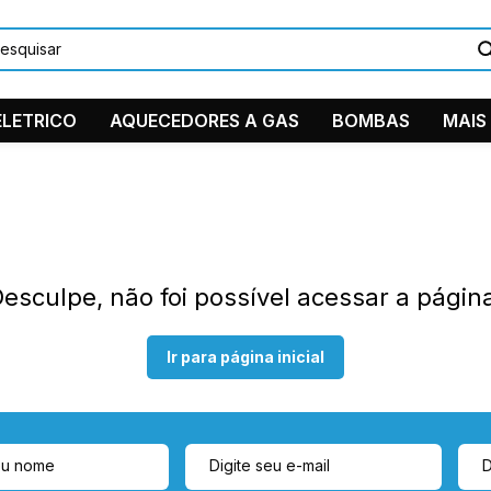
LETRICO
AQUECEDORES A GAS
BOMBAS
MAIS
DUCHAS/C
PEÇAS EM
TORNEIRA
esculpe, não foi possível acessar a págin
11 9884
Ventilador 
11 2361-
Ir para página inicial
suporte
Instagra