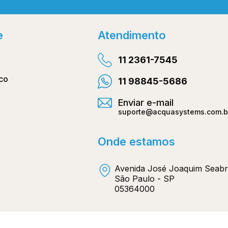
Facebo
e
Atendimento
11 2361-7545
co
11 98845-5686
Enviar e-mail
suporte@acquasystems.com.b
Onde estamos
Avenida José Joaquim Seabr
São Paulo - SP
05364000