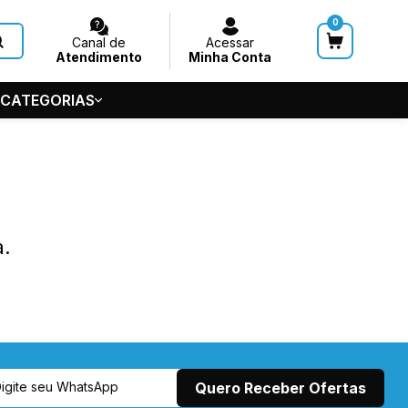
0
Canal de
Acessar
Atendimento
Minha Conta
 CATEGORIAS
HUVEIROS
 GERAL
S
a.
5-5686
de Teto
7545
@acquasystems.com.br
m